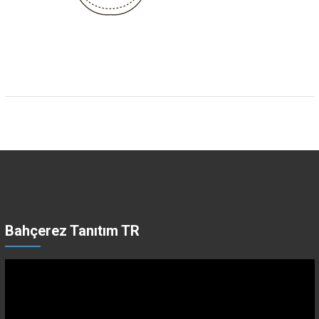
Bahçerez Tanıtım TR
Video
oynatıcı